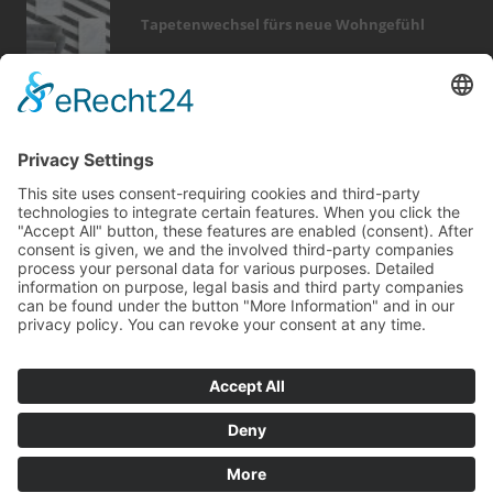
Tapetenwechsel fürs neue Wohngefühl
Bericht Tags
möbel
keller
renovieren
outdoor
smart home
beratung
dekoration
fotovoltaik
immobilien
photovoltaik
wellness
fußboden
feuer
holz
wintergarten
rund ums haus
heizung
sanieren
fenster
modernisieren
Kontakt
Impressum
Datenschutz