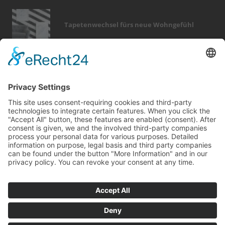
Tapetenwechsel fürs neue Wohngefühl
Bericht Tags
dämmung
rund ums haus
smart home
garten
feuer
wellness
dach
finanzierung
fenster
elektro
outdoor
heizung
küche
türen
zaun
sanieren
kamin
renovieren
förderung
sicherheit