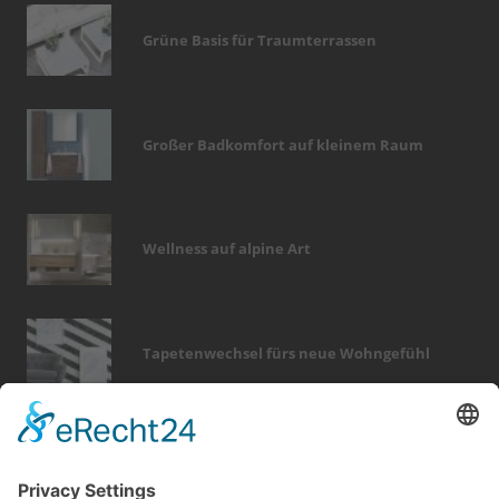
Grüne Basis für Traumterrassen
Großer Badkomfort auf kleinem Raum
Wellness auf alpine Art
Tapetenwechsel fürs neue Wohngefühl
Bericht Tags