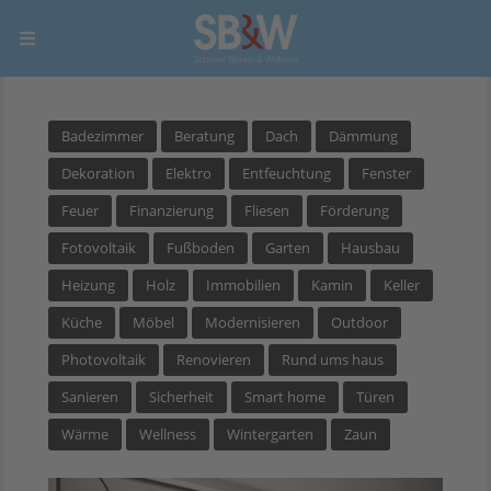
Badezimmer
Beratung
Dach
Dämmung
Dekoration
Elektro
Entfeuchtung
Fenster
Feuer
Finanzierung
Fliesen
Förderung
Fotovoltaik
Fußboden
Garten
Hausbau
Heizung
Holz
Immobilien
Kamin
Keller
Küche
Möbel
Modernisieren
Outdoor
Photovoltaik
Renovieren
Rund ums haus
Sanieren
Sicherheit
Smart home
Türen
Wärme
Wellness
Wintergarten
Zaun