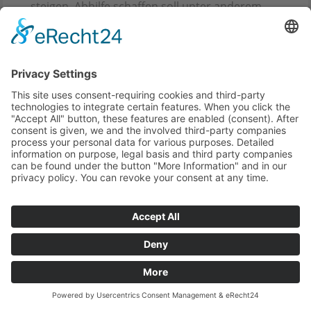
steigen. Abhilfe schaffen soll unter anderem
der...
Der Wald zieht mit ein!
15.11.2024
Es kommt vor, dass sich die Form eines
Baukörpers wie von selbst aus den Umständen
ergibt, die seine Lage bestimmen. So...