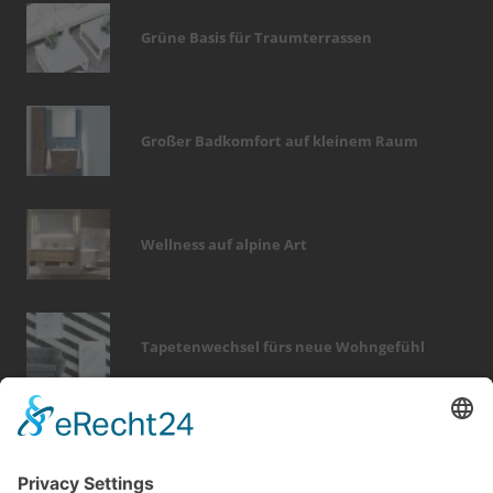
Grüne Basis für Traumterrassen
Großer Badkomfort auf kleinem Raum
Wellness auf alpine Art
Tapetenwechsel fürs neue Wohngefühl
Bericht Tags