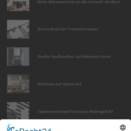
Beim Wärmeschutz an die Umwelt denken!
Grüne Basis für Traumterrassen
Großer Badkomfort auf kleinem Raum
Wellness auf alpine Art
Tapetenwechsel fürs neue Wohngefühl