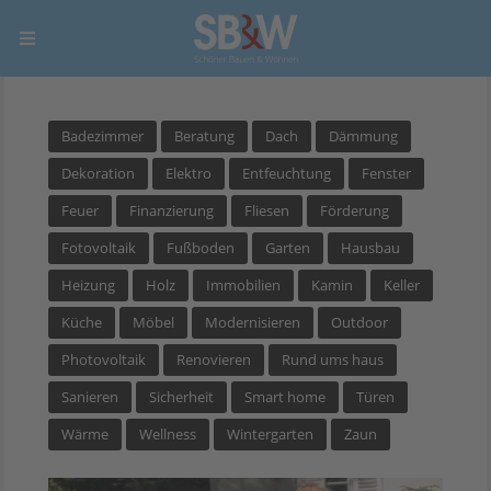
Badezimmer
Beratung
Dach
Dämmung
Dekoration
Elektro
Entfeuchtung
Fenster
Feuer
Finanzierung
Fliesen
Förderung
Fotovoltaik
Fußboden
Garten
Hausbau
Heizung
Holz
Immobilien
Kamin
Keller
Küche
Möbel
Modernisieren
Outdoor
Photovoltaik
Renovieren
Rund ums haus
Sanieren
Sicherheit
Smart home
Türen
Wärme
Wellness
Wintergarten
Zaun