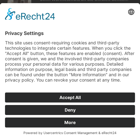
Grüne Basis für Traumterrassen
Großer Badkomfort auf kleinem Raum
Wellness auf alpine Art
Tapetenwechsel fürs neue Wohngefühl