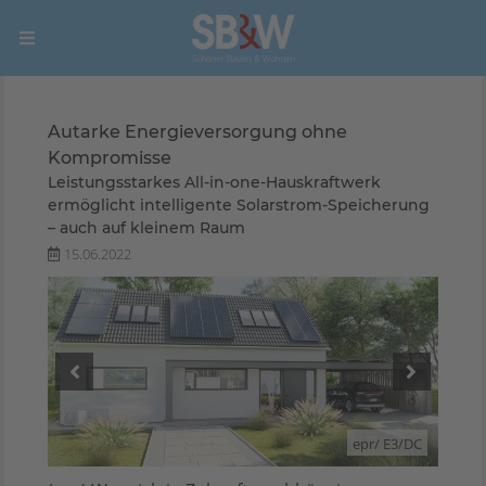
Autarke Energieversorgung ohne
Kompromisse
Leistungsstarkes All-in-one-Hauskraftwerk
ermöglicht intelligente Solarstrom-Speicherung
– auch auf kleinem Raum
15.06.2022
E3/DC
epr/ E3/DC