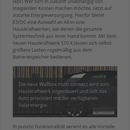
(epr) Wer sich in Zukunft unabhängig von
steigenden Kosten machen möchte, setzt auf
autarke Energieversorgung. Hierfür bietet
E3/DC eine Auswahl an All-in-one-
Hauskraftwerken, bei denen die gesamte
Systemtechnik aus einer Hand kommt. Mit dem
neuen Hauskraftwerk S10 X lassen sich selbst
größere Lasten regelmäßig aus dem
Batteriespeicher bedienen.
Die neue Wallbox multi connect wird vom
Hauskraftwerk angesteuert und lädt das
Auto priorisiert mit der verfügbaren
Solarenergie.
epr/ E3/DC
In puncto Funktionalität vereint es alle Vorteile