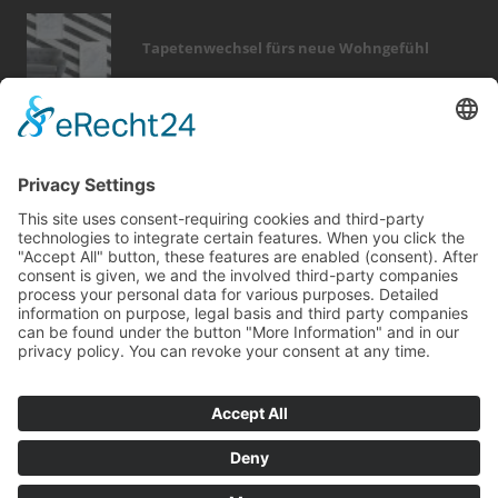
Tapetenwechsel fürs neue Wohngefühl
Bericht Tags
fliesen
fußboden
modernisieren
dach
rund ums haus
renovieren
wärme
wintergarten
elektro
photovoltaik
holz
heizung
kamin
smart home
möbel
immobilien
türen
sanieren
finanzierung
sicherheit