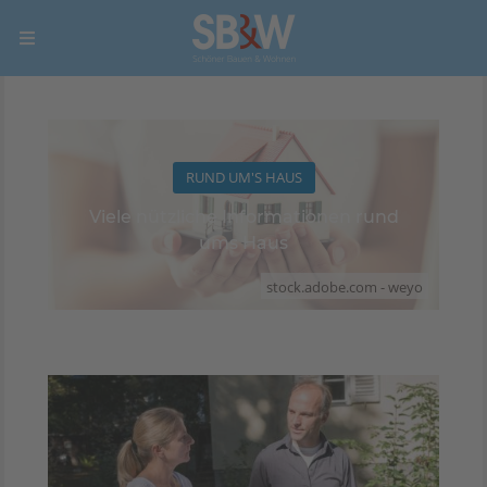
RUND UM'S HAUS
Viele nützliche Informationen rund
ums Haus
stock.adobe.com - weyo