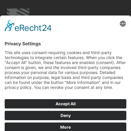
Tapetenwechsel fürs neue Wohngefühl
Bericht Tags
photovoltaik
förderung
outdoor
heizung
elektro
möbel
feuer
garten
wellness
dach
küche
dämmung
kamin
beratung
renovieren
entfeuchtung
sanieren
holz
zaun
fliesen
Kontakt
Impressum
Datenschutz