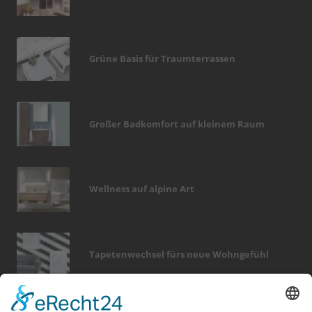
Grüne Basis für Traumterrassen
Großer Badkomfort auf kleinem Raum
Wellness auf alpine Art
Tapetenwechsel fürs neue Wohngefühl