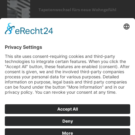
Tapetenwechsel fürs neue Wohngefühl
Bericht Tags
förderung
beratung
finanzierung
smart home
zaun
wärme
fußboden
garten
dämmung
dekoration
rund ums haus
türen
heizung
hausbau
entfeuchtung
sicherheit
dach
feuer
wintergarten
badezimmer
Kontakt
Impressum
Datenschutz