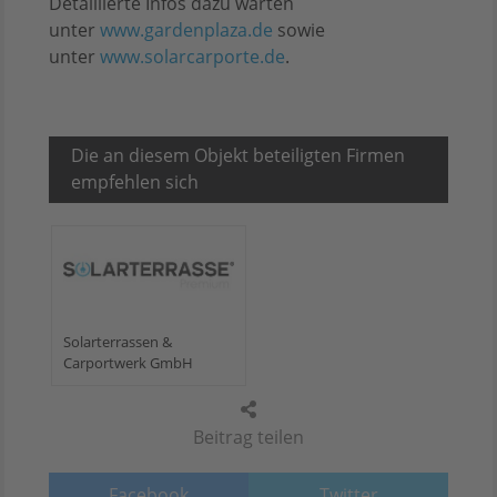
Detaillierte Infos dazu warten
unter
www.gardenplaza.de
sowie
unter
www.solarcarporte.de
.
Die an diesem Objekt beteiligten Firmen
empfehlen sich
Solarterrassen &
Carportwerk GmbH
Beitrag teilen
Facebook
Twitter