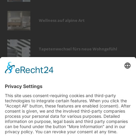
Wellness auf alpine Art
Tapetenwechsel fürs neue Wohngefühl
Bericht Tags
feuer
badezimmer
dekoration
fußboden
smart home
sanieren
renovieren
zaun
garten
küche
kamin
entfeuchtung
hausbau
finanzierung
möbel
elektro
beratung
dach