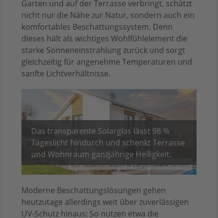
Garten und auf der Terrasse verbringt, schätzt
nicht nur die Nähe zur Natur, sondern auch ein
komfortables Beschattungssystem. Denn
dieses hält als wichtiges Wohlfühlelement die
starke Sonneneinstrahlung zurück und sorgt
gleichzeitig für angenehme Temperaturen und
sanfte Lichtverhältnisse.
Das transparente Solarglas lässt 98 %
Tageslicht hindurch und schenkt Terrasse
und Wohnraum ganzjährige Helligkeit.
epr/Solarterrassen & Carportwerk GmbH
Moderne Beschattungslösungen gehen
heutzutage allerdings weit über zuverlässigen
UV-Schutz hinaus: So nutzen etwa die