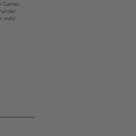
n Garten.
inander
ür mehr