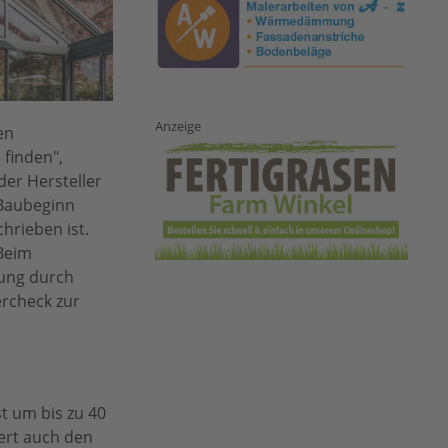
Anzeige
en
finden",
der Hersteller
 Baubeginn
hrieben ist.
 Beim
zung durch
ercheck zur
t um bis zu 40
ert auch den