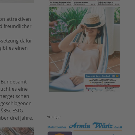
on attraktiven
d freundlicher
setzung dafür
gibt es einen
as Bundesamt
aucht es eine
energetischen
orgeschlagenen
§35c EStG.
Anzeige
ber drei Jahre.