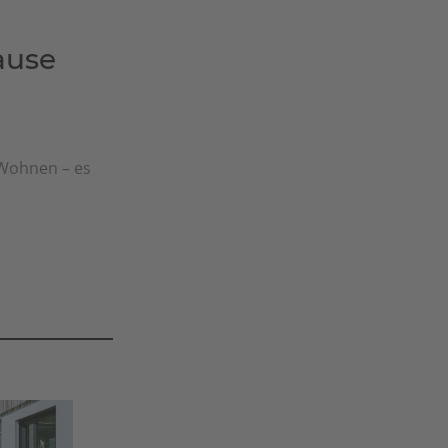
ause
 Wohnen – es