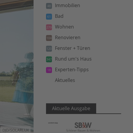
Immobilien
48
Bad
61
Wohnen
279
Renovieren
104
Fenster + Türen
120
Rund um's Haus
347
Experten-Tipps
18
Aktuelles
5
Aktuelle Ausgabe
DJD/SOLARLUX