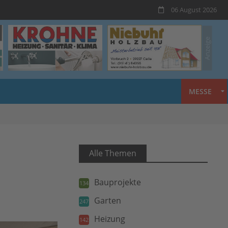
06 August 2026
MESSE
Alle Themen
Bauprojekte
134
Garten
247
Heizung
142