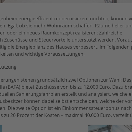
igenheim energieeffizient modernisieren möchten, können v
ren. Egal, ob sie mehr Wohnraum schaffen, Räume heller un
en oder ein neues Raumkonzept realisieren: Zahlreiche
schüsse und Steuervorteile unterstützt werden. Voraus
eitig die Energiebilanz des Hauses verbessert. Im Folgenden 
hkeiten und wichtige Voraussetzungen.
stützung
ierungen stehen grundsätzlich zwei Optionen zur Wahl: D
le (BAFA) bietet Zuschüsse von bis zu 12.000 Euro. Dazu br
duellen Sanierungsfahrplan erstellt und analysiert, welche 
usbesitzer können dabei selbst entscheiden, welche der v
. Die zweite Option ist ein Einkommenssteuerbonus nach 
is zu 20 Prozent der Kosten – maximal 40.000 Euro, verteilt ü