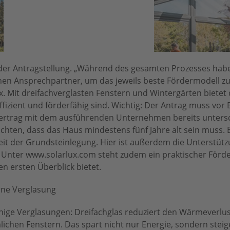
i der Antragstellung. „Während des gesamten Prozesses hab
en Ansprechpartner, um das jeweils beste Fördermodell zu 
ux. Mit dreifachverglasten Fenstern und Wintergärten bietet 
ffizient und förderfähig sind. Wichtig: Der Antrag muss vor
Vertrag mit dem ausführenden Unternehmen bereits untersc
achten, dass das Haus mindestens fünf Jahre alt sein muss.
eit der Grundsteinlegung. Hier ist außerdem die Unterstüt
. Unter www.solarlux.com steht zudem ein praktischer Förd
en ersten Überblick bietet.
ne Verglasung
chige Verglasungen: Dreifachglas reduziert den Wärmeverlus
ichen Fenstern. Das spart nicht nur Energie, sondern steig