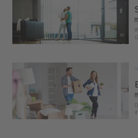
W
G
I
D
i