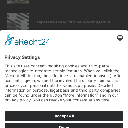
Tapetenwechsel fürs neue Wohngefühl
Bericht Tags
türen
wärme
möbel
outdoor
förderung
wellness
sanieren
finanzierung
heizung
kamin
wintergarten
immobilien
hausbau
fußboden
fliesen
sicherheit
holz
dekoration
rund ums haus
photovoltaik