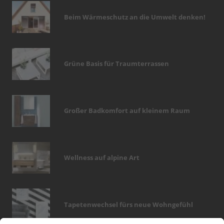
Beim Wärmeschutz an die Umwelt denken!
Grüne Basis für Traumterrassen
Großer Badkomfort auf kleinem Raum
Wellness auf alpine Art
Tapetenwechsel fürs neue Wohngefühl