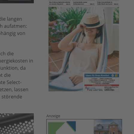
die langen
ch aufatmen:
bhängig von
ch die
ergiekosten in
unktion, da
t die
te Select-
etzen, lassen
h störende
Anzeige