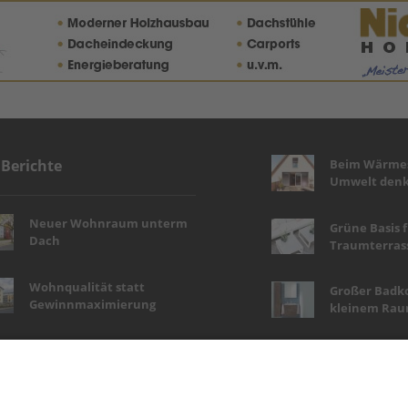
Beim Wärmes
 Berichte
Umwelt denk
Neuer Wohnraum unterm
Grüne Basis 
Dach
Traumterras
Wohnqualität statt
Großer Badk
Gewinnmaximierung
kleinem Ra
Haustür-Highlights in
Wellness auf 
Holzoptik