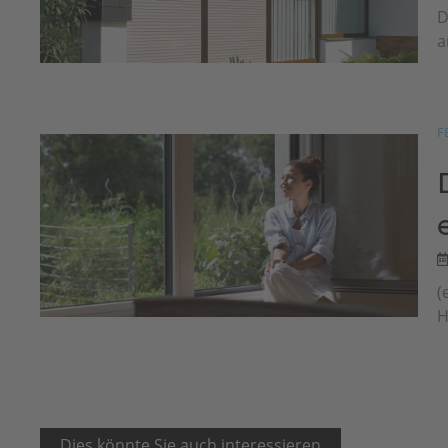
D
a
F
(
H
Dies könnte Sie auch interessieren