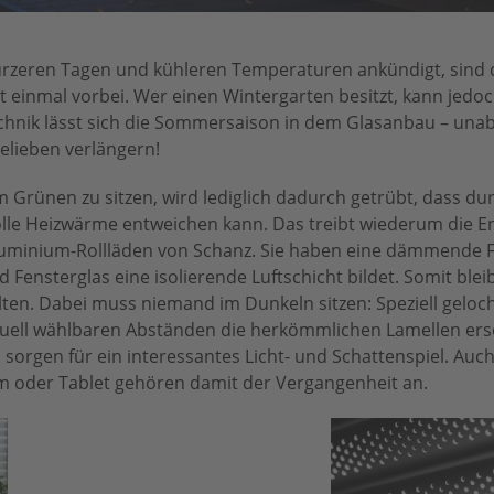
kürzeren Tagen und kühleren Temperaturen ankündigt, sind 
t einmal vorbei. Wer einen Wintergarten besitzt, kann jedo
hnik lässt sich die Sommersaison in dem Glasanbau – una
elieben verlängern!
 Grünen zu sitzen, wird lediglich dadurch getrübt, dass dur
lle Heizwärme entweichen kann. Das treibt wiederum die En
Aluminium-Rollläden von Schanz. Sie haben eine dämmende F
 Fensterglas eine isolierende Luftschicht bildet. Somit bleib
en. Dabei muss niemand im Dunkeln sitzen: Speziell geloch
viduell wählbaren Abständen die herkömmlichen Lamellen ers
 sorgen für ein interessantes Licht- und Schattenspiel. Auc
rm oder Tablet gehören damit der Vergangenheit an.