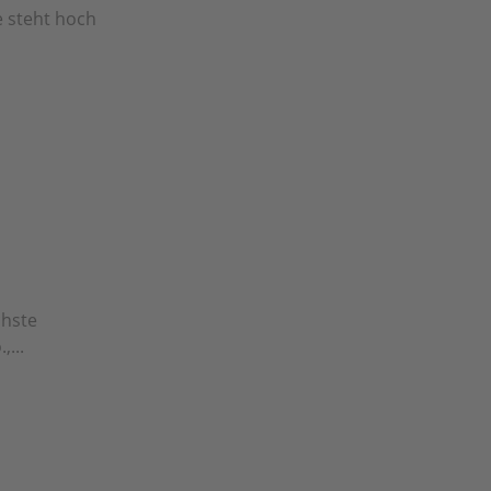
e steht hoch
chste
...