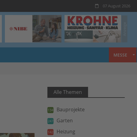
07 August 2026
MESSE
Alle Themen
Bauprojekte
134
Garten
247
Heizung
142