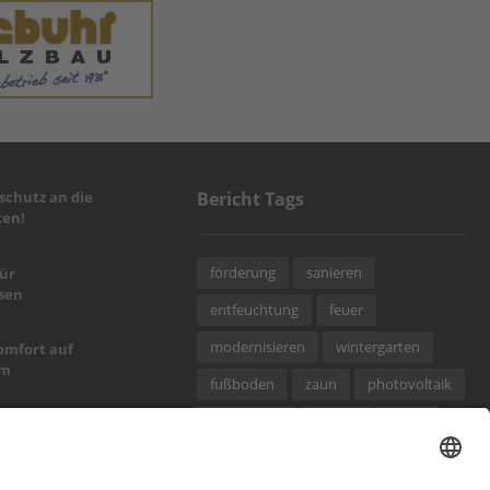
chutz an die
Bericht Tags
en!
förderung
sanieren
für
sen
entfeuchtung
feuer
modernisieren
wintergarten
omfort auf
um
fußboden
zaun
photovoltaik
immobilien
wärme
türen
alpine Art
dämmung
elektro
hausbau