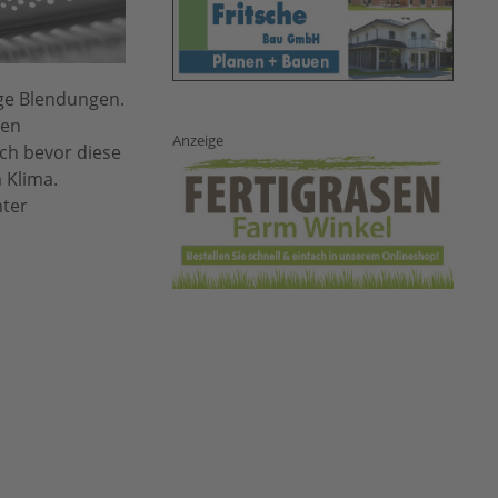
ige Blendungen.
den
Anzeige
och bevor diese
 Klima.
nter