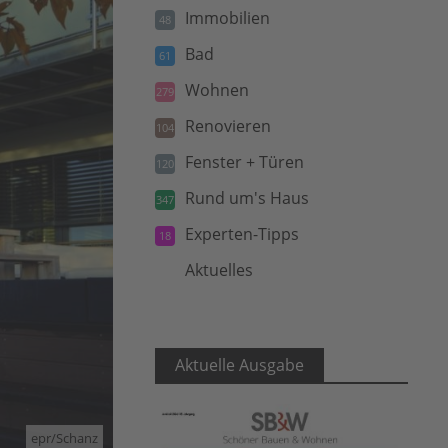
Immobilien
48
Bad
61
Wohnen
279
Renovieren
104
Fenster + Türen
120
Rund um's Haus
347
Experten-Tipps
18
Aktuelles
5
Aktuelle Ausgabe
epr/Schanz