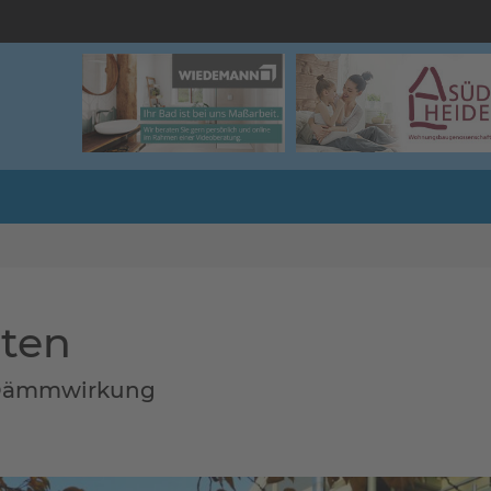
rten
 Dämmwirkung