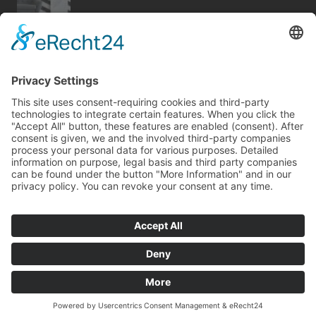
Bericht Tags
türen
dämmung
wellness
hausbau
sanieren
sicherheit
photovoltaik
kamin
wärme
rund ums haus
modernisieren
keller
wintergarten
elektro
feuer
outdoor
zaun
beratung
dekoration
fotovoltaik
Kontakt
Impressum
Datenschutz
© Copyright
mvc.medien