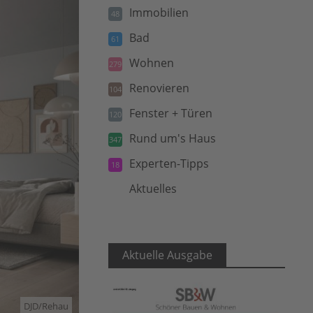
Immobilien
48
Bad
61
Wohnen
279
Renovieren
104
Fenster + Türen
120
Rund um's Haus
347
Experten-Tipps
18
Aktuelles
5
Aktuelle Ausgabe
DJD/Rehau