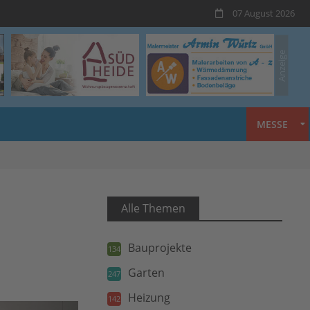
07 August 2026
MESSE
Alle Themen
Bauprojekte
134
Garten
247
Heizung
142