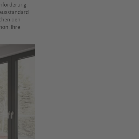
anforderung.
hausstandard
chen den
non. Ihre
.