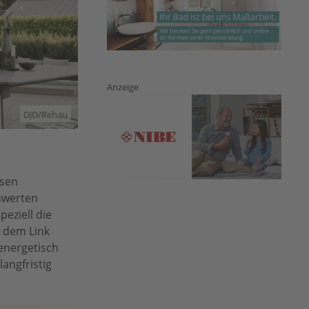
Anzeige
DJD/Rehau
ssen
nwerten
eziell die
 dem Link
energetisch
angfristig