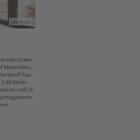
DJD/Rehau
 Wärmebrücken
 Materialien,
Werkstoff Rau-
u 2,40 Meter
zieren und Uf-
 Wärmegewinne.
ren.