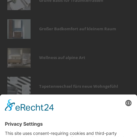
Grüne Basis für Traumterrassen
Großer Badkomfort auf kleinem Raum
Wellness auf alpine Art
Tapetenwechsel fürs neue Wohngefühl
Bericht Tags