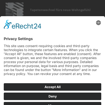
Tapetenwechsel fürs neue Wohngefühl
Bericht Tags
immobilien
photovoltaik
wärme
fenster
badezimmer
beratung
möbel
finanzierung
fußboden
feuer
zaun
fotovoltaik
förderung
entfeuchtung
smart home
dach
holz
heizung
garten
türen