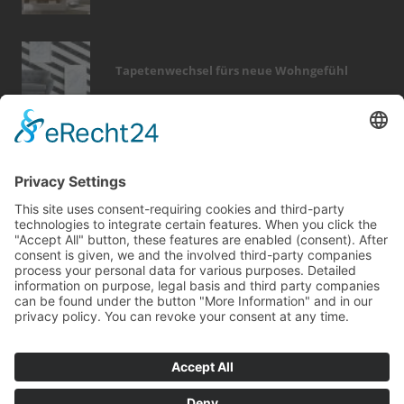
Tapetenwechsel fürs neue Wohngefühl
Bericht Tags
finanzierung
immobilien
rund ums haus
küche
sicherheit
badezimmer
türen
wellness
beratung
dämmung
fenster
modernisieren
keller
sanieren
wärme
outdoor
heizung
hausbau
fliesen
renovieren