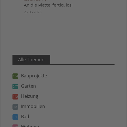
An die Platte, fertig, los!
25.06.2026
Alle Themen
Bauprojekte
134
Garten
247
Heizung
142
Immobilien
48
Bad
61
Wohnen