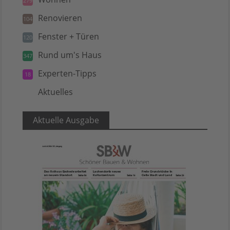
279
Renovieren
104
Fenster + Türen
120
Rund um's Haus
347
Experten-Tipps
18
Aktuelles
5
Aktuelle Ausgabe