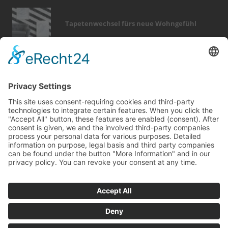
Tapetenwechsel fürs neue Wohngefühl
Bericht Tags
fotovoltaik
dämmung
smart home
heizung
fußboden
holz
modernisieren
garten
entfeuchtung
renovieren
sanieren
outdoor
wellness
rund ums haus
fenster
elektro
immobilien
photovoltaik
zaun
beratung