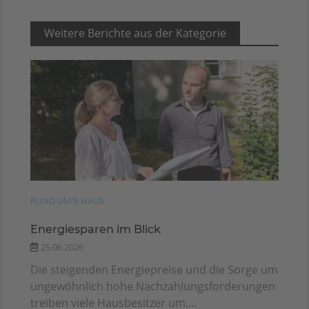
Weitere Berichte aus der Kategorie
RUND UM'S HAUS
Energiesparen im Blick
25.06.2026
Die steigenden Energiepreise und die Sorge um
ungewöhnlich hohe Nachzahlungsforderungen
treiben viele Hausbesitzer um....