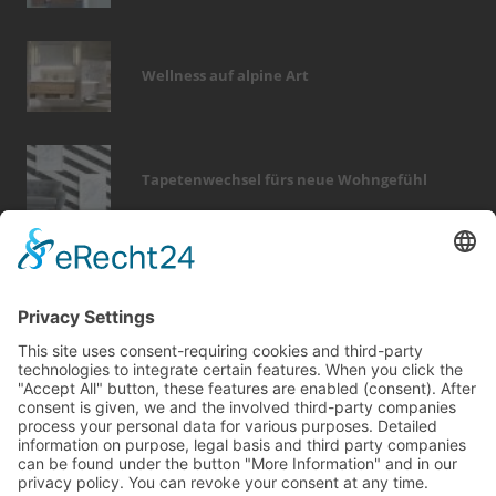
Wellness auf alpine Art
Tapetenwechsel fürs neue Wohngefühl
Bericht Tags
rund ums haus
wärme
garten
immobilien
holz
wintergarten
keller
dekoration
elektro
modernisieren
renovieren
küche
fußboden
sicherheit
türen
badezimmer
entfeuchtung