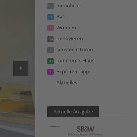
Immobilien
48
Bad
61
Wohnen
279
Renovieren
104
Fenster + Türen
120
Rund um's Haus
347
Experten-Tipps
18
Aktuelles
5
Aktuelle Ausgabe