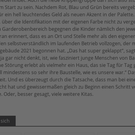
am Start zu sein. Nachdem Rot, Blau und Grün bereits verge
r ein hell leuchtendes Geld als neuen Akzent in der Palette.
, über die Identifikation mit der eigenen Farbe nicht zu verg
m Garderobenbereich begegnen die Kinder nämlich den jewe
ran erinnert, dass es an Ort und Stelle mehr als den eige
en selbstverständlich im laufenden Betrieb vollzogen, der m
sgebäude 2021 begonnen hat. „Das hat super geklappt“, sag
a gar nicht denkt, ist, wie fasziniert junge Menschen von Ba
e Störung erlebt als vielmehr ein Haus, das sie Tag für Ta
ll mindestens so sehr ihre Baustelle, wie es unsere war.“ Da
keit. Und es überzeugt durch die Tatsache, dass man bei e
ht hat und gewissermaßen gleich zu Beginn einen Schritt v
. Oder, besser gesagt, viele weitere Kitas.
 sich