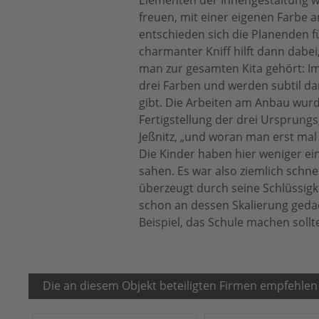
freuen, mit einer eigenen Farbe 
entschieden sich die Planenden fü
charmanter Kniff hilft dann dabei
man zur gesamten Kita gehört: I
drei Farben und werden subtil da
gibt. Die Arbeiten am Anbau wurd
Fertigstellung der drei Ursprung
Jeßnitz, „und woran man erst mal j
Die Kinder haben hier weniger ein
sahen. Es war also ziemlich schne
überzeugt durch seine Schlüssig
schon an dessen Skalierung gedac
Beispiel, das Schule machen sollte
Die an diesem Objekt beteiligten Firmen empfehlen