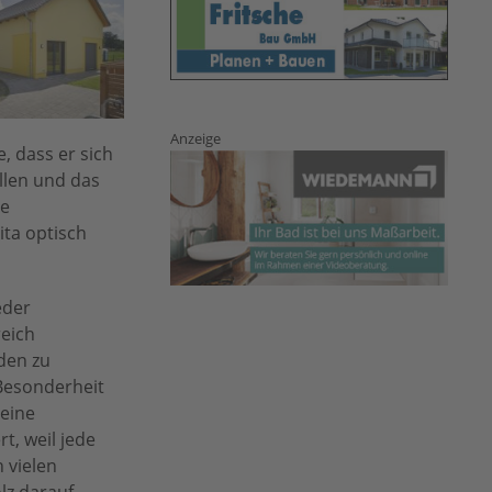
Anzeige
, dass er sich
llen und das
ie
ita optisch
eder
eich
den zu
 Besonderheit
 eine
t, weil jede
 vielen
lz darauf