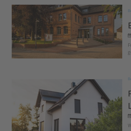
B
F
g
B
W