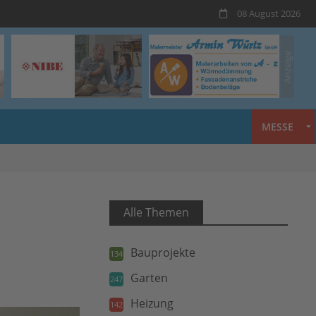
08 August 2026
MESSE
Alle Themen
Bauprojekte
134
Garten
247
Heizung
142