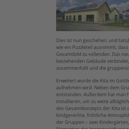
Dies ist nun geschehen, und tats
wie ein Puzzleteil ausnimmt, das
Gesamtbild zu vollenden. Das neu
bestehenden Gebäude verbindet, s
zusammenhält und die gruppenüb
Erweitert wurde die Kita im Gott
aufnehmen wird. Neben dem Grup
entstanden. Außerdem hat man hie
installieren, um zu weite alltäg
des Gesamtkonzepts der Kita ist d
kindgerechte, fröhliche Atmosphär
der Gruppen – zwei Kindergärten,
Elementen der Innengestaltung wi