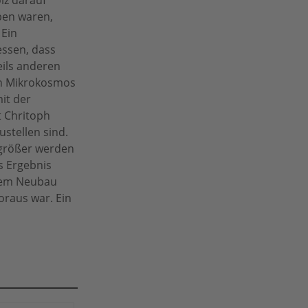
ben waren,
 Ein
essen, dass
ils anderen
nen Mikrokosmos
it der
t Chritoph
ustellen sind.
g größer werden
s Ergebnis
inem Neubau
oraus war. Ein