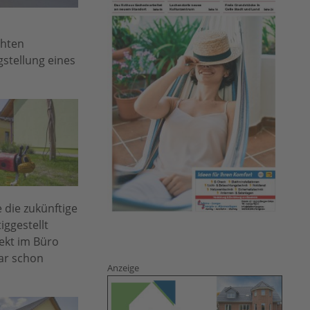
chten
gstellung eines
 die zukünftige
iggestellt
tekt im Büro
ar schon
Anzeige