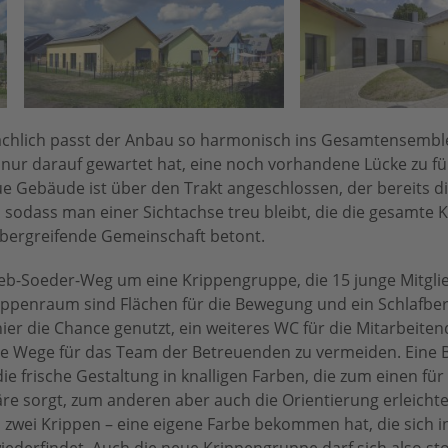
ächlich passt der Anbau so harmonisch ins Gesamtensemble
s nur darauf gewartet hat, eine noch vorhandene Lücke zu fü
e Gebäude ist über den Trakt angeschlossen, der bereits d
odass man einer Sichtachse treu bleibt, die die gesamte K
ergreifende Gemeinschaft betont.
lieb-Soeder-Weg um eine Krippengruppe, die 15 junge Mitgli
penraum sind Flächen für die Bewegung und ein Schlafber
r die Chance genutzt, ein weiteres WC für die Mitarbeiten
liche Wege für das Team der Betreuenden zu vermeiden. Eine
ie frische Gestaltung in knalligen Farben, die zum einen für
e sorgt, zum anderen aber auch die Orientierung erleichter
 zwei Krippen – eine eigene Farbe bekommen hat, die sich in
ederfindet. Auch die neue Krippengruppe darf sich also sto