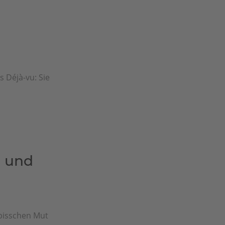
s Déjà-vu: Sie
t und
 bisschen Mut