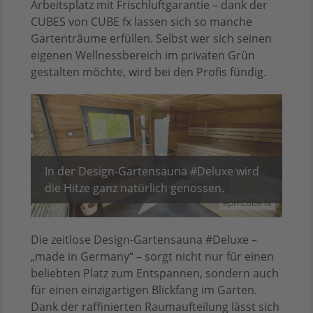
Arbeitsplatz mit Frischluftgarantie – dank der
CUBES von CUBE fx lassen sich so manche
Gartenträume erfüllen. Selbst wer sich seinen
eigenen Wellnessbereich im privaten Grün
gestalten möchte, wird bei den Profis fündig.
In der Design-Gartensauna #Deluxe wird
die Hitze ganz natürlich genossen.
epr/Cube fx
Die zeitlose Design-Gartensauna #Deluxe –
„made in Germany“ – sorgt nicht nur für einen
beliebten Platz zum Entspannen, sondern auch
für einen einzigartigen Blickfang im Garten.
Dank der raffinierten Raumaufteilung lässt sich