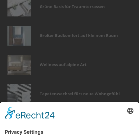
Grüne Basis für Traumterrassen
Großer Badkomfort auf kleinem Raum
Wellness auf alpine Art
Tapetenwechsel fürs neue Wohngefühl
Bericht Tags