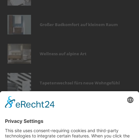
Großer Badkomfort auf kleinem Raum
Wellness auf alpine Art
Tapetenwechsel fürs neue Wohngefühl
Bericht Tags
feuer
finanzierung
modernisieren
wintergarten