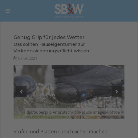
Genug Grip für jedes Wetter
Das sollten Hauseigentümer zur
Verkehrssicherungspflicht wissen
01.03.2021
utsch
djd/Supergrip Antirutsch/RioPatuca Images-Fotolia
djd/S
Stufen und Platten rutschsicher machen