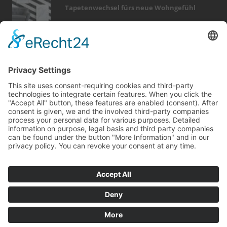
Tapetenwechsel fürs neue Wohngefühl
Bericht Tags
feuer
elektro
smart home
zaun
kamin
förderung
outdoor
rund ums haus
entfeuchtung
sicherheit
sanieren
fußboden
dekoration
dach
dämmung
keller
holz
wellness
modernisieren
badezimmer
Kontakt
Impressum
Datenschutz