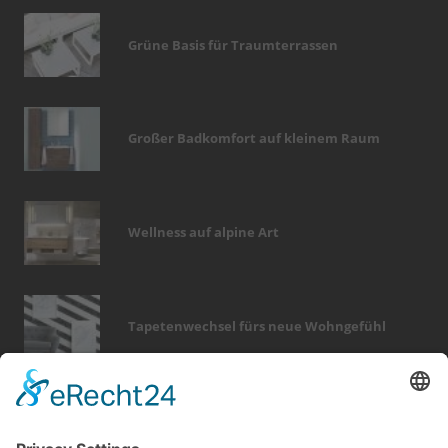
Grüne Basis für Traumterrassen
Großer Badkomfort auf kleinem Raum
Wellness auf alpine Art
Tapetenwechsel fürs neue Wohngefühl
Bericht Tags