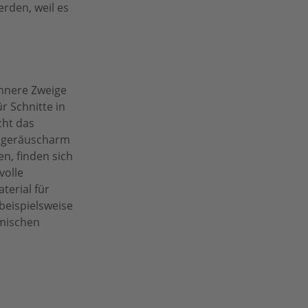
erden, weil es
ünnere Zweige
r Schnitte in
cht das
m geräuscharm
n, finden sich
volle
terial für
beispielsweise
imischen