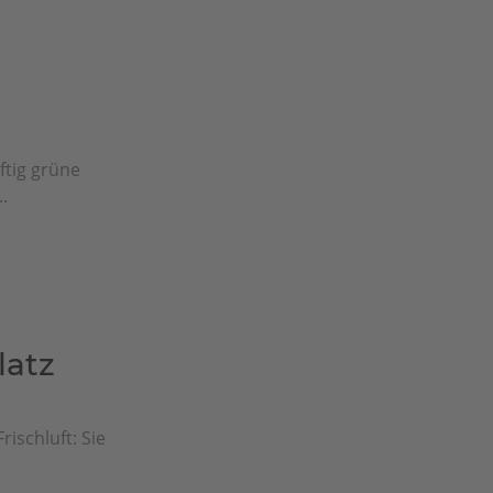
ftig grüne
.
latz
rischluft: Sie