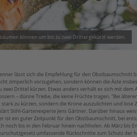
bstbäumen können um bis zu zwei Drittel gekürzt werden.
en Nenner lässt sich die Empfehlung für den Obstbaumschnitt 
cht zimperlich vorzugehen, sondern können die Äste insbe
zwei Drittel kürzen. Etwas anders verhält es sich mit dem A
sern – dünne Triebe, die keine Früchte tragen. "Bei ältere
zu stark zu kürzen, sondern die Krone auszulichten und lose 
klärt Stihl-Gartenexperte Jens Gärtner. Darüber hinaus weis
er ist ein guter Zeitpunkt für den Obstbaumschnitt, bei en
auch noch bis in den Februar hinein nachholen. Ab März bis
turschutzgesetz umfassende Rückschnitte zum Schutz der 