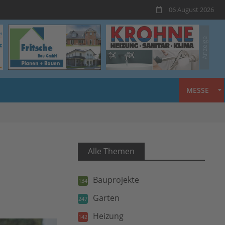
06 August 2026
MESSE
Alle Themen
Bauprojekte
134
Garten
247
Heizung
142