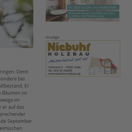
Anzeige
djd/STIHL
bringen. Denn
sondere bei
ltbestand. Er
n Bäumen ist
Zweige im
t er auf das
tsprechender
 Ende September
heimischen