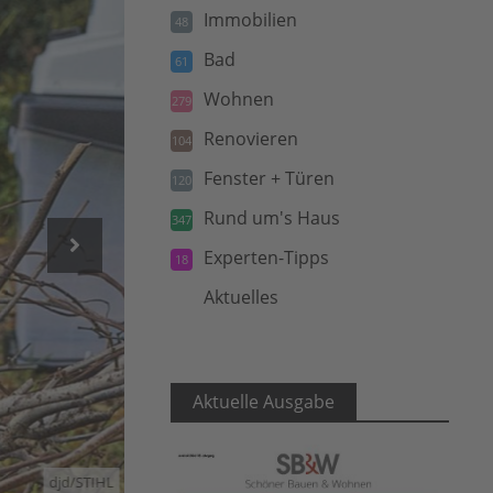
Immobilien
48
Bad
61
Wohnen
279
Renovieren
104
Fenster + Türen
120
Rund um's Haus
347
Experten-Tipps
18
Aktuelles
5
Aktuelle Ausgabe
djd/STIHL