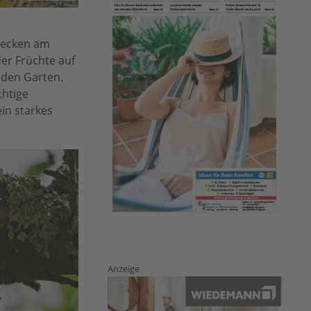
hmecken am
der Früchte auf
eden Garten.
chtige
in starkes
Anzeige