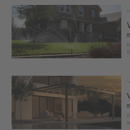
G
D
R
G
D
i