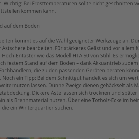
r. Wichtig: Bei Frosttemperaturen sollte nicht geschnitten w
ittstellen kommen kann.
nd auf dem Boden
rbeiten kommt es auf die Wahl geeigneter Werkzeuge an. D
r Astschere bearbeiten. Für stärkeres Geäst und vor allem fü
 Hoch-Entaster wie das Modell HTA 50 von Stihl. Es ermögli
gleich festem Stand auf dem Boden – dank Akkuantrieb zude
 Fachhändlern, die zu den passenden Geräten beraten könne
. Noch ein Tipp: Bei dem Schnittgut handelt es sich um wert
g weiternutzen lassen. Dünne Zweige dienen gehäckselt als Ma
tabdeckung. Dickere Äste lassen sich trocknen und später 
min als Brennmaterial nutzen. Über eine Totholz-Ecke im he
 die ein Winterquartier suchen.