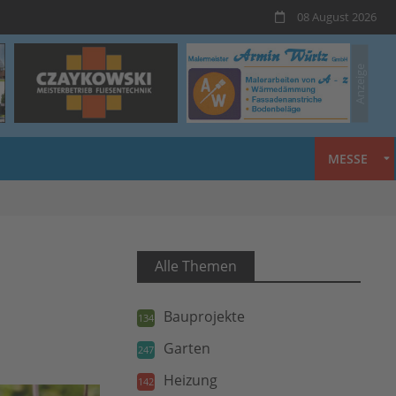
08 August 2026
MESSE
Alle Themen
Bauprojekte
134
Garten
247
Heizung
142