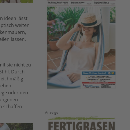
n Ideen lässt
optisch weiten
rockenmauern,
ilen lassen.
it sie nicht zu
tihl. Durch
gleichmäßig
rehen
flege oder den
hwungenen
n schaffen
Anzeige