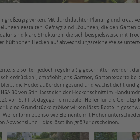
nn großzügig wirken: Mit durchdachter Planung und kreative
gelungen gestalten. Gefragt sind Lösungen, die den Garten 
h dafür sind klare Strukturen, die sich beispielsweise mit T
r hüfthohen Hecken auf abwechslungsreiche Weise unterte
nte. Sie sollten jedoch regelmäßig geschnitten werden, dam
ch erdrücken", empfiehlt Jens Gärtner, Gartenexperte bei S
t bleibt die Hecke außerdem gesund und wächst dicht und 
 HSA 30 von Stihl lässt sich der Heckenschnitt im Handumd
 20 von Stihl ist dagegen ein idealer Helfer für die Gehölzp
 der kleine Grundstücke größer wirken lässt: Beete in gesc
in Wellenform ebenso wie Elemente mit Höhenunterschiede
n Abwechslung – dies lässt ihn größer erscheinen.