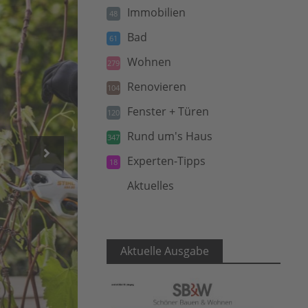
Immobilien
48
Bad
61
Wohnen
279
Renovieren
104
Fenster + Türen
120
Rund um's Haus
347
Experten-Tipps
18
Aktuelles
5
Aktuelle Ausgabe
DJD/Andreas Stihl