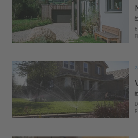
E
F
G
D
R