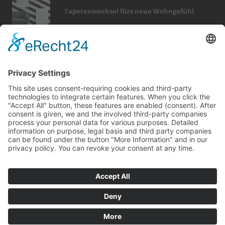
Tapetenwechsel fürs neue Wohngefühl
Bericht Tags
möbel
wärme
keller
feuer
rund ums haus
fußboden
elektro
förderung
wellness
immobilien
fotovoltaik
holz
fliesen
smart home
beratung
wintergarten
küche
zaun
sicherheit
hausbau
Kontakt
Impressum
Datenschutz