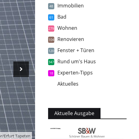
Immobilien
48
Bad
61
Wohnen
279
Renovieren
104
Fenster + Türen
120
Rund um's Haus
347
Experten-Tipps
18
Aktuelles
5
Aktuelle Ausgabe
r/Erfurt Tapeten