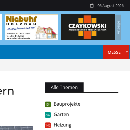
06 August 2026
MESSE
ern
Alle Themen
Bauprojekte
134
Garten
247
Heizung
142