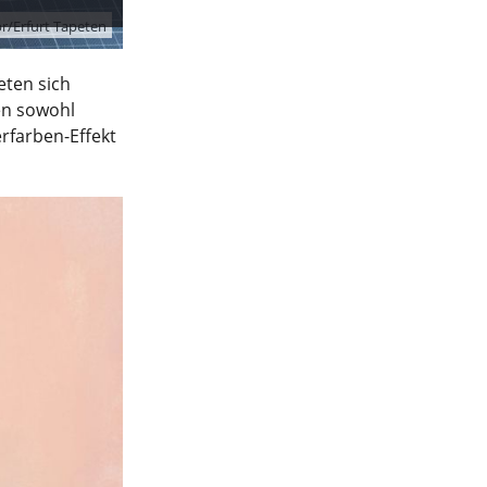
r/Erfurt Tapeten
eten sich
en sowohl
erfarben-Effekt