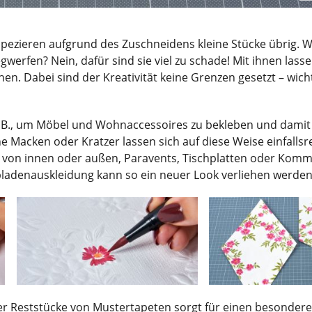
Tapezieren aufgrund des Zuschneidens kleine Stücke übrig. 
erfen? Nein, dafür sind sie viel zu schade! Mit ihnen lassen
en. Dabei sind der Kreativität keine Grenzen gesetzt – wicht
z. B., um Möbel und Wohnaccessoires zu bekleben und damit 
e Macken oder Kratzer lassen sich auf diese Weise einfallsr
n von innen oder außen, Paravents, Tischplatten oder Kom
hubladenauskleidung kann so ein neuer Look verliehen werden
r Reststücke von Mustertapeten sorgt für einen besonderen