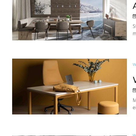
S
m
W
M
e
W