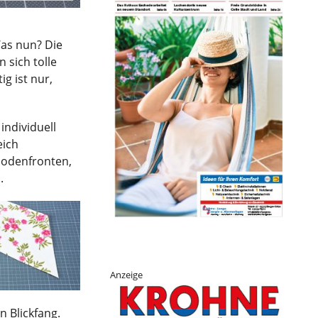
Was nun? Die
 sich tolle
ig ist nur,
individuell
eich
modenfronten,
.
Anzeige
 Blickfang.