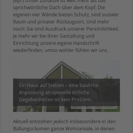
(epr) Unser Zuhause ist weit mehr als das
sprichwörtliche Dach über dem Kopf. Die
eigenen vier Wände bieten Schutz, sind sozialer
Raum und privater Rückzugsort. Und mehr
noch: Sie sind Ausdruck unserer Persönlichkeit.
Je mehr wir bei ihrer Gestaltung und
Einrichtung unsere eigene Handschrift
wiederfinden, umso wohler fühlen wir uns.
Ein Haus auf Stelzen – eine bauliche
Anpassung an spezielle örtliche
Gegebenheiten ist kein Problem.
epr/Smart House GmbH
Aktuell entstehen jedoch insbesondere in den
Ballungsräumen ganze Wohnareale, in denen