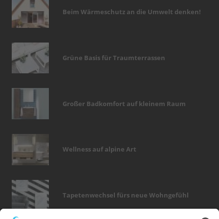
Beim Wärmeschutz an die Umwelt denken!
Grüne Basis für Traumterrassen
Großer Badkomfort auf kleinem Raum
Wellness auf alpine Art
Tapetenwechsel fürs neue Wohngefühl