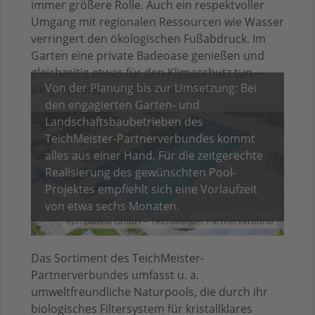
immer größere Rolle. Auch ein respektvoller
Umgang mit regionalen Ressourcen wie Wasser
verringert den ökologischen Fußabdruck. Im
Garten eine private Badeoase genießen und
gleichzeitig etwas für den Klimaschutz tun –
Von der Planung bis zur Umsetzung: Bei
klingt widersprüchlich? Keinesfalls!
den engagierten Garten- und
Landschaftsbaubetrieben des
TeichMeister-Partnerverbundes kommt
alles aus einer Hand. Für die zeitgerechte
Realisierung des gewünschten Pool-
Projektes empfiehlt sich eine Vorlaufzeit
von etwa sechs Monaten.
epr/Balena GmbH – TeichMeister Partnerverbund
Das Sortiment des TeichMeister-
Partnerverbundes umfasst u. a.
umweltfreundliche Naturpools, die durch ihr
biologisches Filtersystem für kristallklares