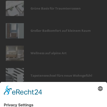
Grüne Basis für Traumterrassen
Großer Badkomfort auf kleinem Raum
Wellness auf alpine Art
Tapetenwechsel fürs neue Wohngefühl
Bericht Tags