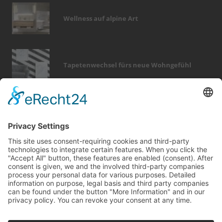
Wellness auf alpine Art
Tapetenwechsel fürs neue Wohngefühl
Bericht Tags
immobilien
entfeuchtung
holz
fenster
türen
badezimmer
sanieren
fliesen
dach
dekoration
photovoltaik
finanzierung
garten
möbel
förderung
smart home
sicherheit
heizung
zaun
wintergarten