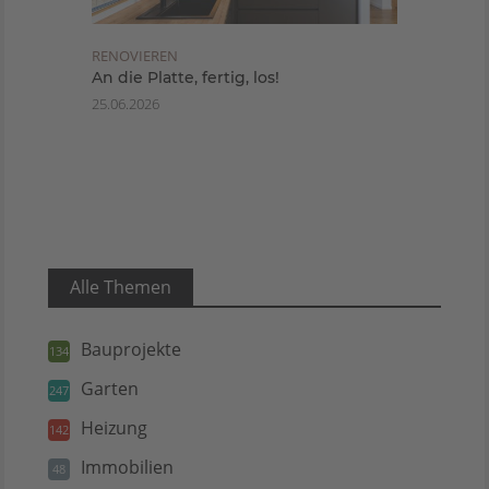
RENOVIEREN
An die Platte, fertig, los!
25.06.2026
Alle Themen
Bauprojekte
134
Garten
247
Heizung
142
Immobilien
48