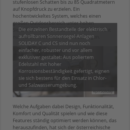
stufenlosen Schatten bis zu 85 Quadratmetern
auf Knopfdruck zu erzielen. Ein
hochentwickeltes System, welches einen
großen Outdoorbereich unter hohen
Die einzelnen Bestandteile der elektrisch
Sicherheitskriterien überdacht und das nicht
aufrollbaren Sonnensegel-Anlagen
nur bei Sonne, sondern auch bei Regen.
SOLIDAY C und CS sind nun noch
einfacher, robuster und vor allem
exklusiver gestaltet: Aus poliertem
Edelstahl mit hoher
Korrosionsbeständigkeit gefertigt, eignen
sie sich bestens für den Einsatz in Chlor-
und Salzwasserumgebung.
epr/Soliday
Welche Aufgaben dabei Design, Funktionalität,
Komfort und Qualität spielen und wie diese
Features ständig optimiert werden können, das
herauszufinden, hat sich der österreichische