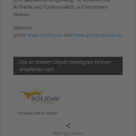
Ästhetik und Funktionalität auf höchstem
Niveau.
Näheres
unter
www.soliday.eu
und
www.gardenplaza.de
.
Die an diesem Objekt beteiligten Firmen
empfehlen sich
Plaspack Netze GmbH
Beitrag teilen