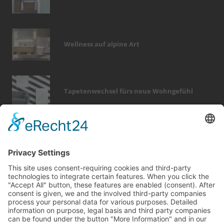
Wellness auf alpine Art
Tapetenwechsel fürs neue Wohngefühl
Bericht Tags
fenster
immobilien
zaun
smart home
dach
finanzierung
fotovoltaik
hausbau
kamin
rund ums haus
outdoor
wellness
elektro