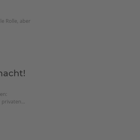
e Rolle, aber
macht!
en:
privaten...