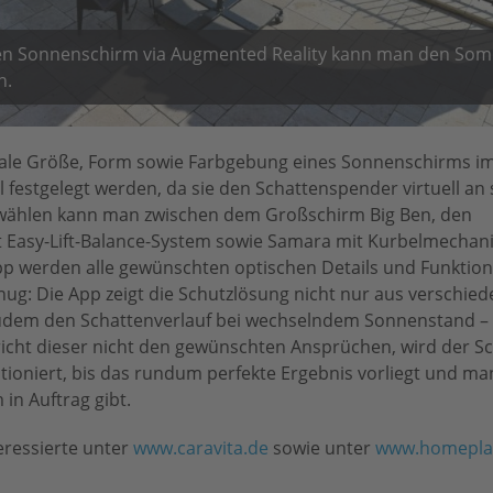
teten Sonnenschirm via Augmented Reality kann man den So
n.
ale Größe, Form sowie Farbgebung eines Sonnenschirms im
 festgelegt werden, da sie den Schattenspender virtuell an
Auswählen kann man zwischen dem Großschirm Big Ben, den
 Easy-Lift-Balance-System sowie Samara mit Kurbelmechan
pp werden alle gewünschten optischen Details und Funktion
nug: Die App zeigt die Schutzlösung nicht nur aus verschie
 zudem den Schattenverlauf bei wechselndem Sonnenstand – 
pricht dieser nicht den gewünschten Ansprüchen, wird der S
sitioniert, bis das rundum perfekte Ergebnis vorliegt und ma
in Auftrag gibt.
eressierte unter
www.caravita.de
sowie unter
www.homepla