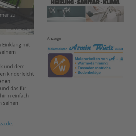
mmer zu
epr/Caravita
Anzeige
 Einklang mit
 seinem
ik und dem
en kinderleicht
denen
und das für
chirm einfach
n seinen
za.de
.