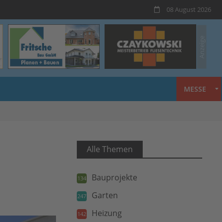
08 August 2026
MESSE
Alle Themen
Bauprojekte
134
Garten
247
Heizung
142