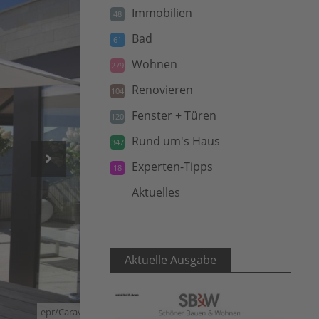
Immobilien
48
Bad
61
Wohnen
279
Renovieren
104
Fenster + Türen
120
Rund um's Haus
347
Experten-Tipps
18
Aktuelles
5
Aktuelle Ausgabe
epr/Caravita