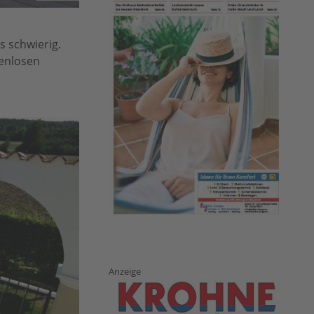
s schwierig.
tenlosen
Anzeige