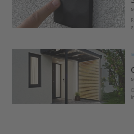
R
g
R
O
I