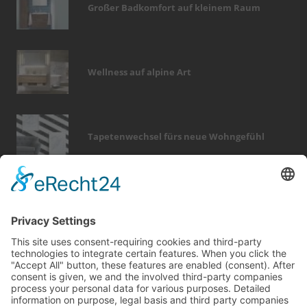
Großer Badkomfort auf kleinem Raum
Wellness auf alpine Art
Tapetenwechsel fürs neue Wohngefühl
Bericht Tags
dach
modernisieren
wärme
photovoltaik
fotovoltaik
wellness
smart home
elektro
entfeuchtung
heizung
zaun
hausbau
küche