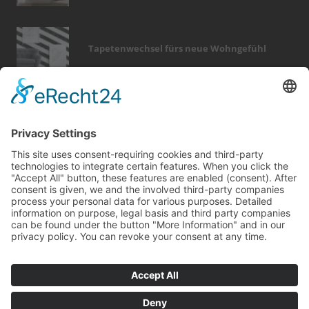
Tapetenwechsel fürs neue Wohngefühl
Bericht Tags
fliesen
outdoor
fotovoltaik
renovieren
möbel
hausbau
förderung
garten
sanieren
dach
dämmung
wellness
küche
feuer
holz
heizung
fußboden
zaun
modernisieren
smart home