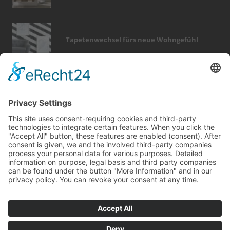
Tapetenwechsel fürs neue Wohngefühl
Bericht Tags
sicherheit
rund ums haus
türen
wärme
heizung
fotovoltaik
keller
fenster
immobilien
renovieren
hausbau
sanieren
entfeuchtung
kamin
wellness
dämmung
förderung
badezimmer
beratung
elektro