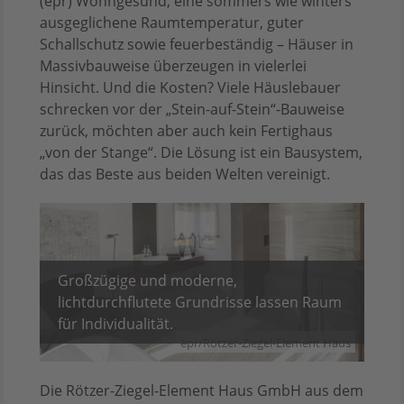
(epr) Wohngesund, eine sommers wie winters
ausgeglichene Raumtemperatur, guter
Schallschutz sowie feuerbeständig – Häuser in
Massivbauweise überzeugen in vielerlei
Hinsicht. Und die Kosten? Viele Häuslebauer
schrecken vor der „Stein-auf-Stein“-Bauweise
zurück, möchten aber auch kein Fertighaus
„von der Stange“. Die Lösung ist ein Bausystem,
das das Beste aus beiden Welten vereinigt.
Großzügige und moderne,
lichtdurchflutete Grundrisse lassen Raum
für Individualität.
epr/Rötzer-Ziegel-Element Haus
Die Rötzer-Ziegel-Element Haus GmbH aus dem