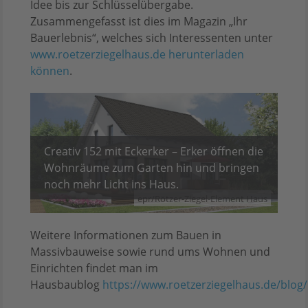
Idee bis zur Schlüsselübergabe.
Zusammengefasst ist dies im Magazin „Ihr
Bauerlebnis“, welches sich Interessenten unter
www.roetzerziegelhaus.de herunterladen
können
.
Creativ 152 mit Eckerker – Erker öffnen die
Wohnräume zum Garten hin und bringen
noch mehr Licht ins Haus.
epr/Rötzer-Ziegel-Element Haus
Weitere Informationen zum Bauen in
Massivbauweise sowie rund ums Wohnen und
Einrichten findet man im
Hausbaublog
https://www.roetzerziegelhaus.de/blog/