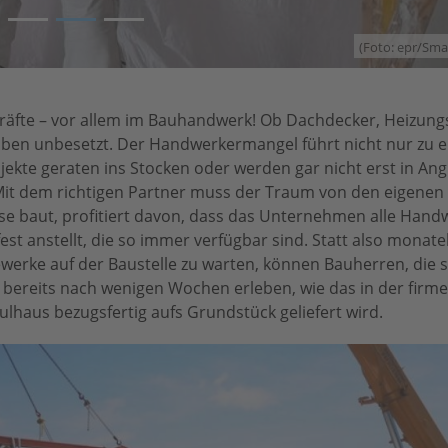
3
(Foto: epr/Sm
hkräfte – vor allem im Bauhandwerk! Ob Dachdecker, Heizun
bleiben unbesetzt. Der Handwerkermangel führt nicht nur zu 
kte geraten ins Stocken oder werden gar nicht erst in Angr
it dem richtigen Partner muss der Traum von den eigenen
se baut, profitiert davon, dass das Unternehmen alle Hand
est anstellt, die so immer verfügbar sind. Statt also monate
erke auf der Baustelle zu warten, können Bauherren, die si
bereits nach wenigen Wochen erleben, wie das in der firm
ulhaus bezugsfertig aufs Grundstück geliefert wird.