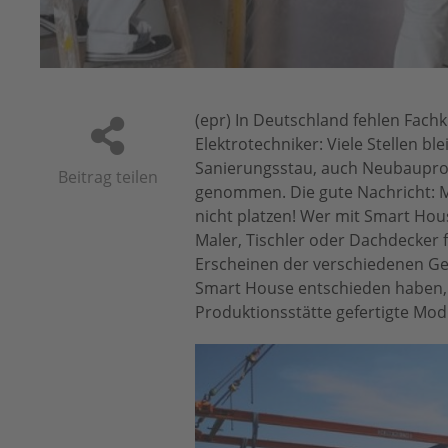
1
2
mbH)
(epr) In Deutschland fehlen Fac
Elektrotechniker: Viele Stellen 
Sanierungsstau, auch Neubauproje
Beitrag teilen
genommen. Die gute Nachricht: M
nicht platzen! Wer mit Smart Hou
Maler, Tischler oder Dachdecker f
Erscheinen der verschiedenen Gew
Smart House entschieden haben, 
Produktionsstätte gefertigte Mod