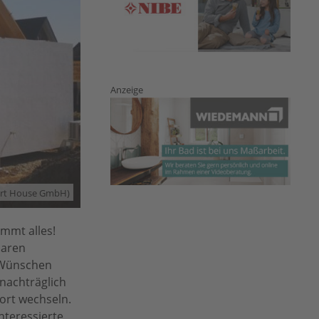
Anzeige
art House GmbH)
mmt alles!
laren
 Wünschen
 nachträglich
ort wechseln.
nteressierte