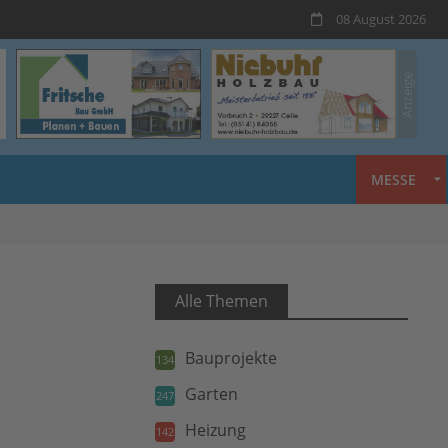
08 August 2026
MESSE
Alle Themen
Bauprojekte
134
Garten
247
Heizung
142