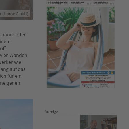
art House GmbH)
gsbauer oder
einem
iff
 vier Wänden
werker wie
lang auf das
ch für ein
eneigenen
Anzeige