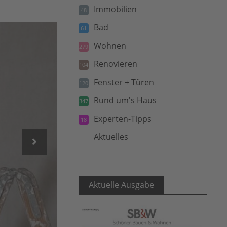
Immobilien
48
Bad
61
Wohnen
279
Renovieren
104
Fenster + Türen
120
Rund um's Haus
347
Experten-Tipps
18
Aktuelles
5
Aktuelle Ausgabe