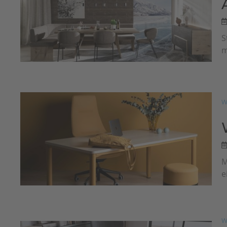
S
m
W
M
e
W