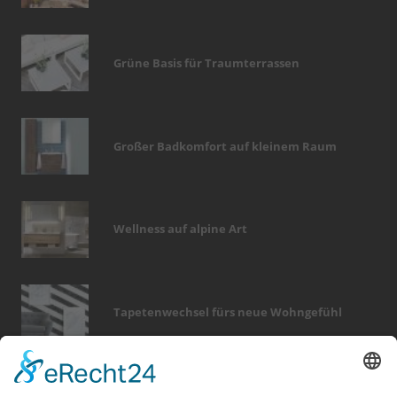
Grüne Basis für Traumterrassen
Großer Badkomfort auf kleinem Raum
Wellness auf alpine Art
Tapetenwechsel fürs neue Wohngefühl