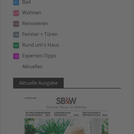
Bad
61
Wohnen
279
Renovieren
104
Fenster + Türen
120
Rund um's Haus
347
Experten-Tipps
18
Aktuelles
5
Aktuelle Ausgabe