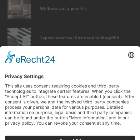
Wellness auf alpine Art
Tapetenwechsel fürs neue Wohngefühl
Bericht Tags
renovieren
holz
garten
küche
dekoration
heizung
immobilien
entfeuchtung
hausbau
keller
badezimmer
möbel
rund ums haus
türen
finanzierung
sicherheit
wärme
elektro
kamin
fliesen