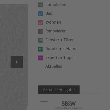
Immobilien
48
Bad
61
Wohnen
279
Renovieren
104
Fenster + Türen
120
Rund um's Haus
347
Experten-Tipps
18
Aktuelles
5
Aktuelle Ausgabe