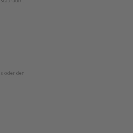
r Stauraum.
ss oder den