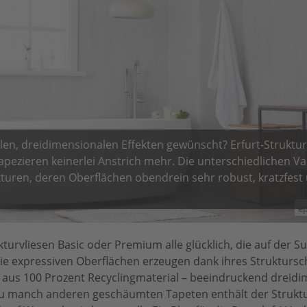
en, dreidimensionalen Effekten gewünscht? Erfurt-Struktur
ezieren keinerlei Anstrich mehr. Die unterschiedlichen Va
turen, deren Oberflächen obendrein sehr robust, kratzfest 
ep
kturvliesen Basic oder Premium alle glücklich, die auf der S
e expressiven Oberflächen erzeugen dank ihres Strukturs
r aus 100 Prozent Recyclingmaterial – beeindruckend dreid
z zu manch anderen geschäumten Tapeten enthält der Struk