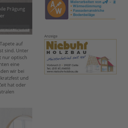
bile Prägung
der
r/Erfurt Tapeten
Anzeige
 Tapete auf
t sind. Unter
t nur optisch
hten eine
nden wir bei
 kratzfest und
eit hat oder
utralen