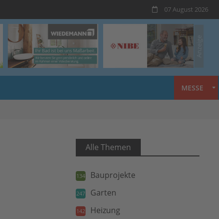
07 August 2026
MESSE
Alle Themen
Bauprojekte
134
Garten
247
Heizung
142