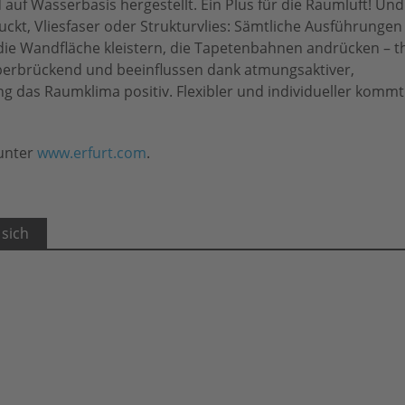
 auf Wasserbasis hergestellt. Ein Plus für die Raumluft! Und
ckt, Vliesfaser oder Strukturvlies: Sämtliche Ausführungen 
 die Wandfläche kleistern, die Tapetenbahnen andrücken – tha
überbrückend und beeinflussen dank atmungsaktiver,
ng das Raumklima positiv. Flexibler und individueller kommt
 unter
www.erfurt.com
.
 sich