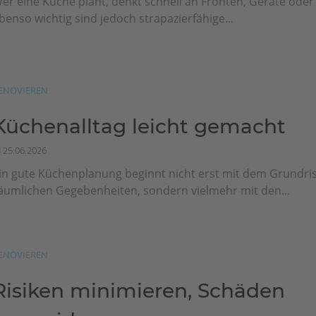
er eine Küche plant, denkt schnell an Fronten, Geräte ode
benso wichtig sind jedoch strapazierfähige...
ENOVIEREN
Küchenalltag leicht gemacht
25.06.2026
in gute Küchenplanung beginnt nicht erst mit dem Grundri
äumlichen Gegebenheiten, sondern vielmehr mit den...
ENOVIEREN
Risiken minimieren, Schäden