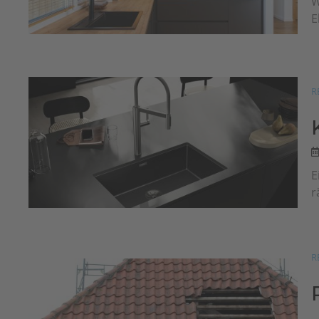
W
E
R
E
r
R