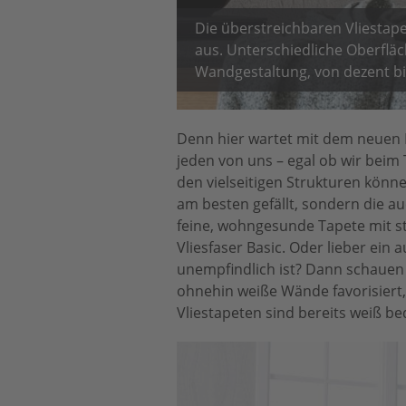
Die überstreichbaren Vliestape
aus. Unterschiedliche Oberfläc
Wandgestaltung, von dezent bis
Denn hier wartet mit dem neuen E
jeden von uns – egal ob wir beim
den vielseitigen Strukturen könne
am besten gefällt, sondern die a
feine, wohngesunde Tapete mit sta
Vliesfaser Basic. Oder lieber ein
unempfindlich ist? Dann schauen 
ohnehin weiße Wände favorisiert, g
Vliestapeten sind bereits weiß b