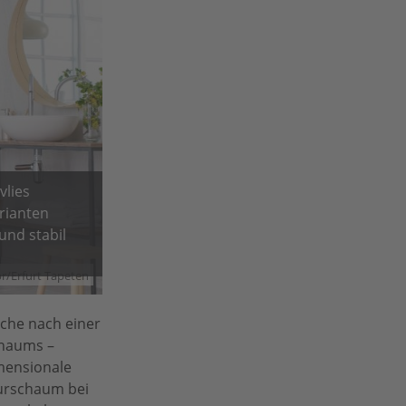
vlies
rianten
und stabil
r/Erfurt Tapeten
uche nach einer
chaums –
imensionale
turschaum bei