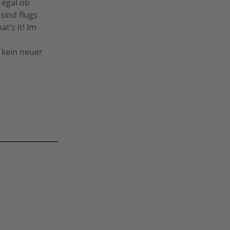
 egal ob
sind flugs
t’s it! Im
 kein neuer