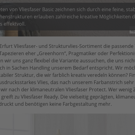
ten von Vliesfaser Basic zeichnen sich durch eine feine, sta
henstrukturen erlauben zahlreiche kreative Möglichkeiten 
 effektvoll.
ep
rfurt Vliesfaser- und Strukturvlies-Sortiment die passende
 Tapezieren eher „Greenhorn“, Pragmatiker oder Perfektionis
n wir uns ganz flexibel die Variante aussuchen, die uns nich
uch in Sachen Handling unserem Bedarf entspricht. Wir möc
biler Struktur, die wir farblich kreativ veredeln können? Fi
 ausdrucksstarkes Vlies, das nach unserem Farbanstrich sehr
wir nach der klimaneutralen Vliesfaser Protect. Wer wenig Z
reift zu Vliesfaser Ready. Die vielseitig geprägten, klimane
edruckt und benötigen keine Farbgestaltung mehr.