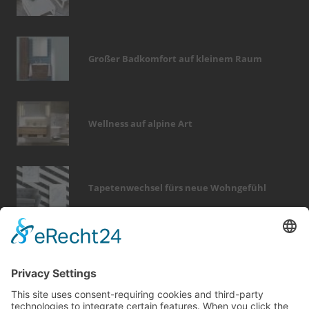
Großer Badkomfort auf kleinem Raum
Wellness auf alpine Art
Tapetenwechsel fürs neue Wohngefühl
Bericht Tags
fenster
küche
heizung
dämmung
zaun