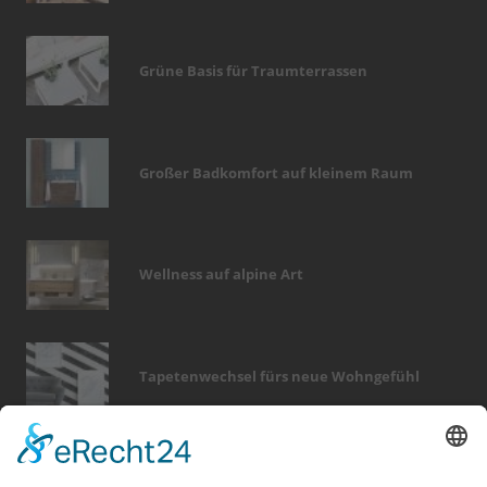
Grüne Basis für Traumterrassen
Großer Badkomfort auf kleinem Raum
Wellness auf alpine Art
Tapetenwechsel fürs neue Wohngefühl