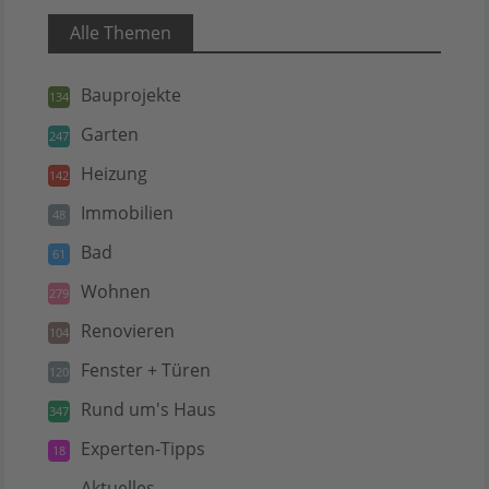
Alle Themen
Bauprojekte
134
Garten
247
Heizung
142
Immobilien
48
Bad
61
Wohnen
279
Renovieren
104
Fenster + Türen
120
Rund um's Haus
347
Experten-Tipps
18
Aktuelles