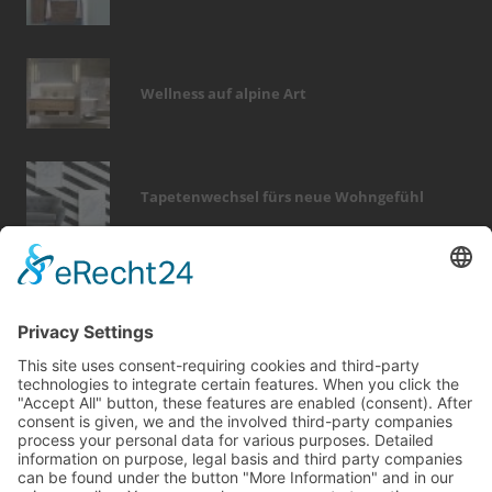
Wellness auf alpine Art
Tapetenwechsel fürs neue Wohngefühl
Bericht Tags
photovoltaik
möbel
fliesen
finanzierung
dämmung
fenster
zaun
sicherheit
smart home
förderung
immobilien
renovieren
sanieren