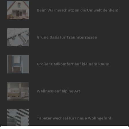
Beim Wärmeschutz an die Umwelt denken!
Grüne Basis für Traumterrassen
Großer Badkomfort auf kleinem Raum
Wellness auf alpine Art
Tapetenwechsel fürs neue Wohngefühl