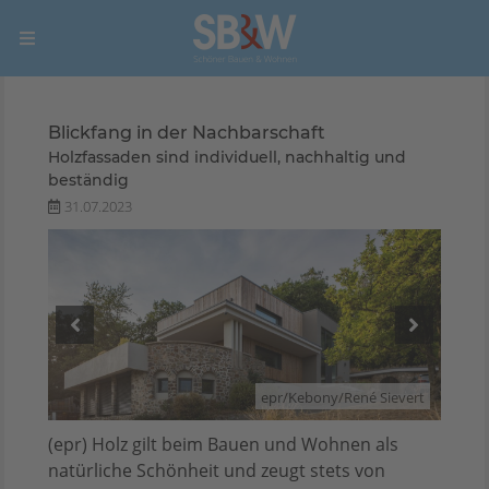
Blickfang in der Nachbarschaft
Holzfassaden sind individuell, nachhaltig und
beständig
31.07.2023
evert
epr/Kebony/René Sievert
(epr) Holz gilt beim Bauen und Wohnen als
natürliche Schönheit und zeugt stets von