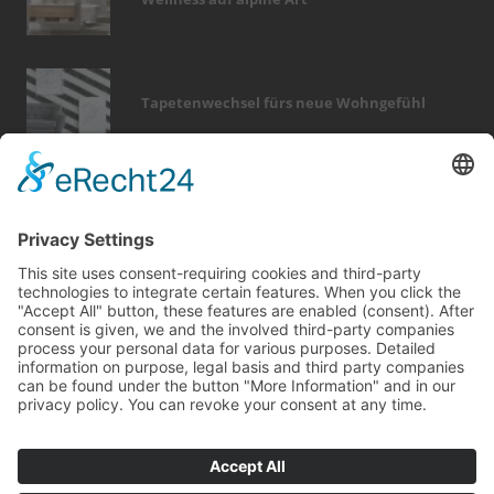
Tapetenwechsel fürs neue Wohngefühl
Bericht Tags
smart home
entfeuchtung
zaun
heizung
feuer
badezimmer
dämmung
fotovoltaik
sicherheit
hausbau
türen
küche
immobilien
holz
photovoltaik
förderung
finanzierung
outdoor
möbel
dekoration