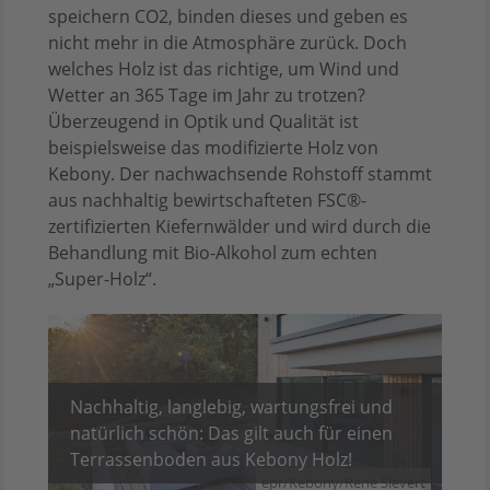
speichern CO2, binden dieses und geben es
nicht mehr in die Atmosphäre zurück. Doch
welches Holz ist das richtige, um Wind und
Wetter an 365 Tage im Jahr zu trotzen?
Überzeugend in Optik und Qualität ist
beispielsweise das modifizierte Holz von
Kebony. Der nachwachsende Rohstoff stammt
aus nachhaltig bewirtschafteten FSC®-
zertifizierten Kiefernwälder und wird durch die
Behandlung mit Bio-Alkohol zum echten
„Super-Holz“.
Nachhaltig, langlebig, wartungsfrei und
natürlich schön: Das gilt auch für einen
Terrassenboden aus Kebony Holz!
epr/Kebony/René Sievert