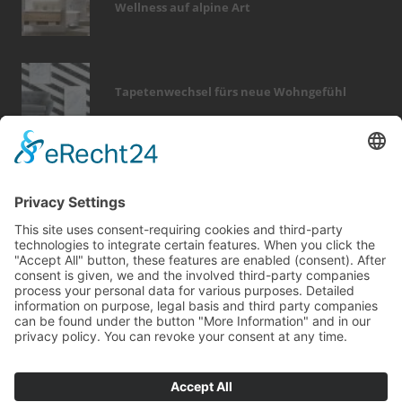
Wellness auf alpine Art
Tapetenwechsel fürs neue Wohngefühl
Bericht Tags
garten
fotovoltaik
zaun
badezimmer
hausbau
wärme
elektro
finanzierung
rund ums haus
türen
photovoltaik
entfeuchtung
modernisieren
outdoor
feuer
holz
fenster
förderung
sanieren
keller