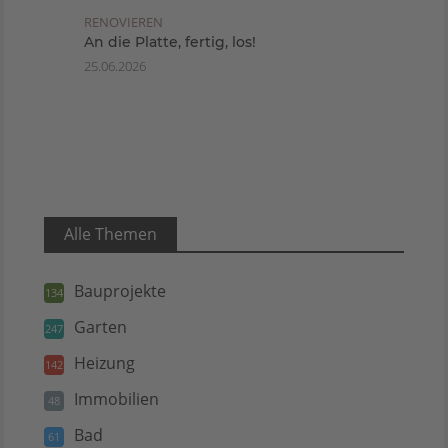
RENOVIEREN
An die Platte, fertig, los!
25.06.2026
Alle Themen
Bauprojekte
134
Garten
247
Heizung
142
Immobilien
48
Bad
61